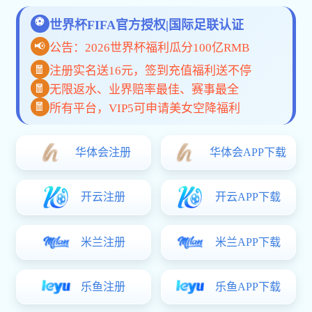
下载APP
巴萨重新发布坎塞洛租借回归海报手续
未完成曾删除相关信息
2026-06-05 18:10
阅读 60 次