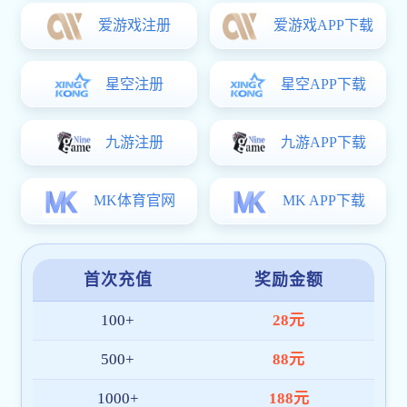
首页
体育头条
正文
在最近的转会风波中，巴萨重新发布了坎塞洛租借回归的海
报，但随之而来的却是手续尚未完成的消息。这一事件引发
了球迷和媒体的广泛关注与讨论。文章将从四个方面深入探
讨这一事件，包括巴萨的官方声明、坎塞洛在球队中的重要
性、转会市场背景及其对未来赛季的影响等。通过详细分
析，我们可以更全面地理解这一事件背后的复杂性以及它可
能对巴萨俱乐部产生的深远影响。
1、巴萨官方声明解析
在关于坎塞洛租借回归的公告中，巴萨俱乐部发布了一份正
式声明，强调了此次交易的重要性。然而，这份声明并没有
明确指出为何手续未能及时完成，这让不少球迷感到困惑。
实际上，俱乐部在早前曾删除过相关信息，这种反复无常也