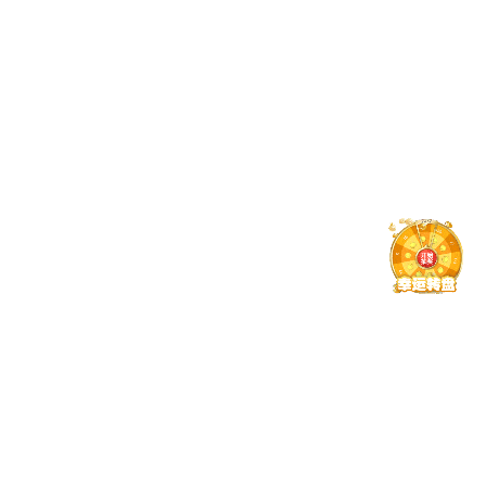
当前足球转会市场充满变数，各大俱乐部为了引进优秀球员
纷纷展开争夺战。在这样的背景下，各支球队都必须面对预
算限制的问题。尤其是像巴萨这样受限于财务状况的传统豪
门，他们不得不寻找灵活多变的方法来完善阵容。
与此同时，欧洲足坛也出现了一些新的趋势，比如越来越多
俱乐部开始青睐年轻球员，通过培养本土人才来降低成本。
而对于那些急需即战力的大型俱乐部而言，引进顶级球员则
成为他们保住竞争力的重要手段。因此，在这个过程中如何
找到平衡，是每个管理层面临的一大挑战。
总之，在如此复杂且竞争激烈的市场环境中，即使如巴萨这
样拥有悠久历史和丰厚底蕴的团队，也难免遭遇挫折。这也
是为什么他们在处理与坎塞洛相关事务时显得格外小心谨
慎，以避免任何不必要的问题进一步加剧现有困境。
4、新赛季展望与战略调整