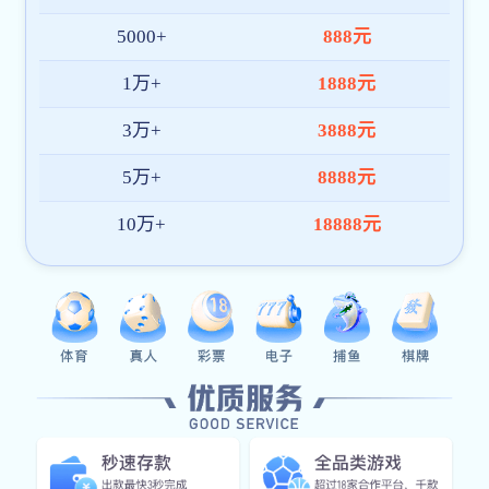
引发了外界对于巴萨管理层决策能力的质疑。
根据多方报道，巴萨俱乐部正面临着财政限制，这使得他们
在进行转会操作时必须更加谨慎。在这种情况下，每一次转
会都显得尤为重要，因此为何坎塞洛的手续未能顺利完成便
成为焦点。此外，由于时间紧迫，俱乐部需要尽快解决这一
问题，以便能够尽早迎接新赛季。
值得注意的是，在西甲联赛中，转会窗口限期非常严格。一
旦错过机会，不仅失去球员，还可能影响球队整体战绩。因
此，巴萨此举虽然是为了弥补之前的信息缺失，但仍需面对
各种潜在的不确定因素。
2、坎塞洛的重要性分析
作为一名技术全面且具备丰富比赛经验的后卫，坎塞洛在曼
城时期表现优异。他不仅能够胜任多个位置，更是在进攻端