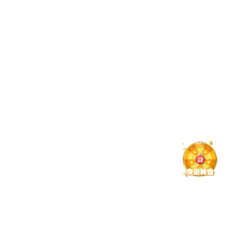
3、媒体报道与责任
媒体作为信息传播者，在报道运动员言论时肩负着特殊责
任。一方面，他们需要客观公正地呈现事件真相，让公众获
得真实的信息；另一方面，也应该尊重运动员的人格权利。
在报道中，应避免断章取义或夸大渲染，以免给运动员带来
误解或负担。
然而，在竞争激烈的信息时代，许多媒体为了吸引眼球，不
惜使用 sensationalism（耸人听闻）的方法。这就导致一些
运动员在参与采访后，被迫承受来自舆论上的压力，而这对
于他们正常发挥竞技水平极为不利。同时，这种情况也让一
些球迷感到失望，因为他们希望看到的是一个真实且完整的
人，而不是被剪辑后的片段。
因此，媒体需承担起更多道德责任，通过合理、公正的报道