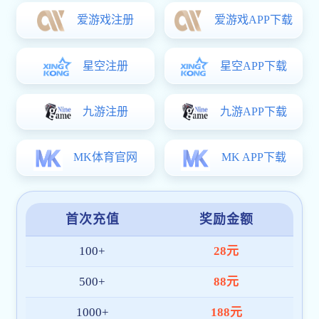
首页
体育头条
正文
本文围绕评论员指出文班作为联盟门面接受采访应属本职工
作，但此举存在不妥之处的观点展开讨论。首先，文章将分
析文班作为联盟门面的角色与责任，阐明其接受采访的重要
性；其次，探讨在公众视野下，运动员个人言论可能引发的
争议和后果；接着，分析媒体在报道运动员时的立场和责
任；最后，讨论如何平衡运动员个人表达与联盟形象之间的
关系。通过这四个方面的深入探讨，我们将对这一问题有更
全面的理解，并反思在竞技体育中各方角色所需承担的责
任。
1、文班作为联盟门面的角色
文班身为当前NBA赛季最受瞩目的新秀，被誉为联盟的新面
孔。他不仅在球场上展现出了超凡的天赋，也逐渐成为了粉